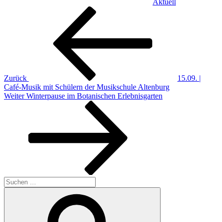
Aktuell
Beitragsnavigation
Vorheriger
Beitrag
Zurück
15.09. |
Café-Musik mit Schülern der Musikschule Altenburg
Nächster
Weiter
Winterpause im Botanischen Erlebnisgarten
Beitrag
Suchen
nach:
Suchen