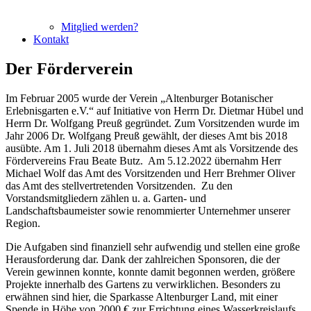
Mitglied werden?
Kontakt
Der Förderverein
Im Februar 2005 wurde der Verein „Altenburger Botanischer
Erlebnisgarten e.V.“ auf Initiative von Herrn Dr. Dietmar Hübel und
Herrn Dr. Wolfgang Preuß gegründet. Zum Vorsitzenden wurde im
Jahr 2006 Dr. Wolfgang Preuß gewählt, der dieses Amt bis 2018
ausübte. Am 1. Juli 2018 übernahm dieses Amt als Vorsitzende des
Fördervereins Frau Beate Butz. Am 5.12.2022 übernahm Herr
Michael Wolf das Amt des Vorsitzenden und Herr Brehmer Oliver
das Amt des stellvertretenden Vorsitzenden. Zu den
Vorstandsmitgliedern zählen u. a. Garten- und
Landschaftsbaumeister sowie renommierter Unternehmer unserer
Region.
Die Aufgaben sind finanziell sehr aufwendig und stellen eine große
Herausforderung dar. Dank der zahlreichen Sponsoren, die der
Verein gewinnen konnte, konnte damit begonnen werden, größere
Projekte innerhalb des Gartens zu verwirklichen. Besonders zu
erwähnen sind hier, die Sparkasse Altenburger Land, mit einer
Spende in Höhe von 2000 € zur Errichtung eines Wasserkreislaufs,