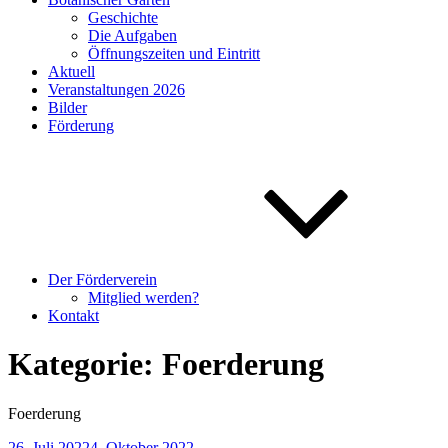
Geschichte
Die Aufgaben
Öffnungszeiten und Eintritt
Aktuell
Veranstaltungen 2026
Bilder
Förderung
Der Förderverein
Mitglied werden?
Kontakt
Kategorie:
Foerderung
Foerderung
Veröffentlicht
26. Juli 2022
4. Oktober 2022